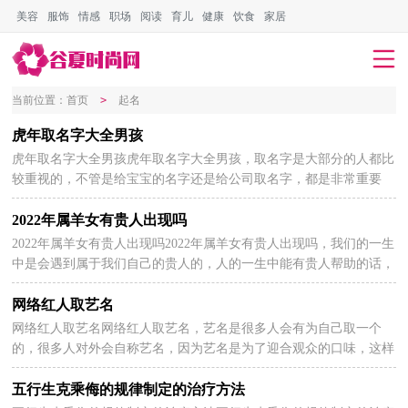
美容
服饰
情感
职场
阅读
育儿
健康
饮食
家居
当前位置：
首页
>
起名
虎年取名字大全男孩
虎年取名字大全男孩虎年取名字大全男孩，取名字是大部分的人都比
2026-07-21
较重视的，不管是给宝宝的名字还是给公司取名字，都是非常重要
的，一个好的名字对发展等都有所帮助，以下虎年取名字大...
2022年属羊女有贵人出现吗
2022年属羊女有贵人出现吗2022年属羊女有贵人出现吗，我们的一生
2026-07-20
中是会遇到属于我们自己的贵人的，人的一生中能有贵人帮助的话，
很容易就能成功，所以说贵人是我们人生道路上不可或...
网络红人取艺名
网络红人取艺名网络红人取艺名，艺名是很多人会有为自己取一个
2026-07-20
的，很多人对外会自称艺名，因为艺名是为了迎合观众的口味，这样
的名字听起来大多都很有艺术感，并且有利于传播，下面看看...
五行生克乘侮的规律制定的治疗方法