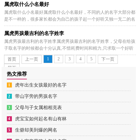
属虎取什么小名最好
属虎取什么小名最好属虎取什么小名最好，不同的人的名字大部分都
2026-07-20
是不一样的，很多家长都会为自己的孩子起一个好听又独一无二的名
字，因为名字是伴随着我们人一生的，那么属虎取什么...
属虎男孩最吉利的名字姓李
属虎男孩最吉利的名字姓李属虎男孩最吉利的名字姓李，父母在给孩
2026-07-19
子取名字的时候都会十分认真,不惜耗费时间和精力,只求取一个好听
的有内涵的名字。以下是关于属虎男孩最吉利的...
1
2
3
4
5
首页
上一页
下一页
尾页
热文推荐
1
虎年出生女孩最好的名字
2
带山字旁的男孩名字
3
父母与子女属相相克表
4
虎宝宝如何起名有山有林
5
生僻却美到爆的网名