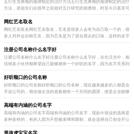
五行生克乘侮的规律制定的治疗方法五行生克乘侮的规律制定的治疗
2026-07-20
方法，老祖先们在很早之前就对五行研究的很透彻，时至今日甚至可
以以五行的规律用作在医疗上，可以诊断病情，下面是...
网红艺名取名
网红艺名取名网红艺名取名，艺名是很多人会有为自己取一个的，很
2026-07-20
多人对外会自称艺名，因为艺名是为了迎合观众的口味，这样的名字
听起来大多都很有艺术感，并且有利于传播，下面看看网红...
注册公司名称什么名字好
注册公司名称什么名字好注册公司名称什么名字好，在生活当中，相
2026-07-20
信很多小伙伴都希望自己能够拥有一个好听的名字，因为名字关系到
公司的财运问题，也是一直用运用下去的名字，下面小编...
好听顺口的公司名称
好听顺口的公司名称好听顺口的公司名称，现在越来越多的人都是会
2026-07-20
开设公司的，相信做企业的老板都有一个共同的愿望，便是企业能够
聚财生财，带来更多的财富。那么便可以给企业起一个...
高端有内涵的公司名字
高端有内涵的公司名字高端有内涵的公司名字，现如今就业的选择是
2026-07-20
多种多样的，有的人因为不想被束缚和限制，就会选择自己创业开公
司，当然开公司需要大量人力和物力，可不是件容易的事...
男孩虎宝宝名字