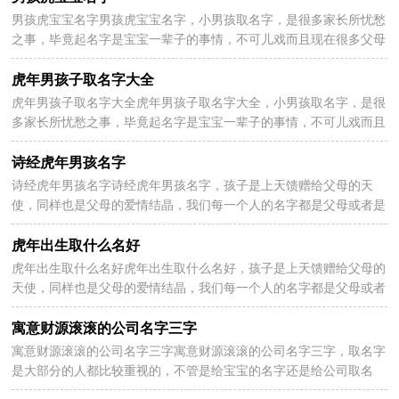
男孩虎宝宝名字男孩虎宝宝名字，小男孩取名字，是很多家长所忧愁
2026-07-20
之事，毕竟起名字是宝宝一辈子的事情，不可儿戏而且现在很多父母
会通过男宝宝的生肖为其起名字，以下分享男孩虎宝宝名...
虎年男孩子取名字大全
虎年男孩子取名字大全虎年男孩子取名字大全，小男孩取名字，是很
2026-07-20
多家长所忧愁之事，毕竟起名字是宝宝一辈子的事情，不可儿戏而且
现在很多父母会通过男宝宝的生肖为其起名字，以下分享...
诗经虎年男孩名字
诗经虎年男孩名字诗经虎年男孩名字，孩子是上天馈赠给父母的天
2026-07-20
使，同样也是父母的爱情结晶，我们每一个人的名字都是父母或者是
长辈取得，而且名字虽然只是一个代号，但是却要陪伴一个...
虎年出生取什么名好
虎年出生取什么名好虎年出生取什么名好，孩子是上天馈赠给父母的
2026-07-20
天使，同样也是父母的爱情结晶，我们每一个人的名字都是父母或者
是长辈取得，而且名字虽然只是一个代号，但是却要陪伴...
寓意财源滚滚的公司名字三字
寓意财源滚滚的公司名字三字寓意财源滚滚的公司名字三字，取名字
2026-07-20
是大部分的人都比较重视的，不管是给宝宝的名字还是给公司取名
字，都是非常重要的，一个好的名字对发展等都有所帮助...