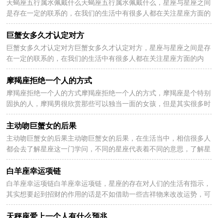
天蝎座五行属水佩戴什么天蝎座五行属水佩戴什么，星座与星座之间
2026-07-07
是存在一定的联系的，在我们的生活中有很多人都在关注星座方面的
内容，有的人认为星座对我们的生活是有一定的指向...
巨蟹女多久才认定对方
巨蟹女多久才认定对方巨蟹女多久才认定对方，星座与星座之间是存
2026-07-07
在一定的联系的，在我们的生活中有很多人都在关注星座方面的内
容，有的人认为星座对我们的生活是有一定的指向作用...
摩羯座拒绝一个人的方式
摩羯座拒绝一个人的方式摩羯座拒绝一个人的方式，摩羯座是个特别
2026-07-07
固执的人，摩羯男很欣赏那些可以独当一面的女孩，但是其实很多时
候他们既不喜欢表达自己的情感和情绪，以下分享摩羯...
主动吻巨蟹女的后果
主动吻巨蟹女的后果主动吻巨蟹女的后果，在生活当中，相信很多人
2026-07-07
都会去了解星座这一门学问，不同的星座代表着不同的意思，了解星
座运势让人们更好的生活，下面小编整理了主动吻巨蟹女...
白羊座幸运项链
白羊座幸运项链白羊座幸运项链，星座的存在对人们的生活有指示，
2026-07-07
其实想要起到招财的作用的话是不如借助一些吉祥物来改改运势，可
以给自己招来好运，以下为大家分享白羊座幸运项链 ...
天秤座爱上一个人有什么预兆