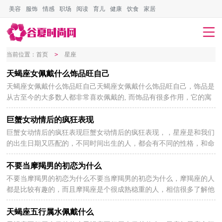
美容
服饰
情感
职场
阅读
育儿
健康
饮食
家居
当前位置：
首页
>
星座
天蝎座女佩戴什么饰品旺自己
天蝎座女佩戴什么饰品旺自己天蝎座女佩戴什么饰品旺自己，饰品是
2026-07-07
从古至今的大多数人都非常喜欢佩戴的, 而饰品有很多作用，它的寓
意也很多，不过想要佩戴饰品旺自己也有很多讲究,...
巨蟹女动情后的疯狂表现
巨蟹女动情后的疯狂表现巨蟹女动情后的疯狂表现，，星座是和我们
2026-07-07
的出生日期又匹配的，不同时间出生的人，都会有不同的性格，和命
运，所以很多的人都会去关注星座来了解自己的运势，以下是...
不要当摩羯男的初恋为什么
不要当摩羯男的初恋为什么不要当摩羯男的初恋为什么，摩羯座的人
2026-07-07
都是比较有趣的，而且摩羯座是个很成熟稳重的人，相信很多了解他
们的人都应该很清楚他们到底是个什么样的人，而且摩...
天蝎座五行属水佩戴什么