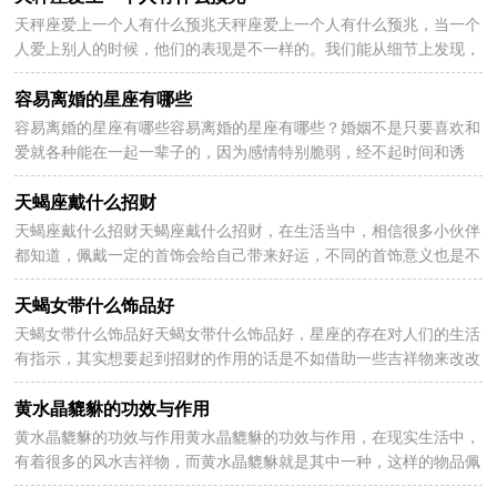
天秤座爱上一个人有什么预兆天秤座爱上一个人有什么预兆，当一个
2026-07-07
人爱上别人的时候，他们的表现是不一样的。我们能从细节上发现，
有些人变得更加体贴，也有人会经常聊起对方。下面是...
容易离婚的星座有哪些
容易离婚的星座有哪些容易离婚的星座有哪些？婚姻不是只要喜欢和
2026-07-06
爱就各种能在一起一辈子的，因为感情特别脆弱，经不起时间和诱
惑，一旦破裂就会离婚，今天讲讲十二星座中容易离婚的星...
天蝎座戴什么招财
天蝎座戴什么招财天蝎座戴什么招财，在生活当中，相信很多小伙伴
2026-07-06
都知道，佩戴一定的首饰会给自己带来好运，不同的首饰意义也是不
同的，也是有关系到风水财运这一块，下面小编整理了天蝎...
天蝎女带什么饰品好
天蝎女带什么饰品好天蝎女带什么饰品好，星座的存在对人们的生活
2026-07-06
有指示，其实想要起到招财的作用的话是不如借助一些吉祥物来改改
运势，可以给自己招来好运，以下分享天蝎女带什么饰...
黄水晶貔貅的功效与作用
黄水晶貔貅的功效与作用黄水晶貔貅的功效与作用，在现实生活中，
2026-07-06
有着很多的风水吉祥物，而黄水晶貔貅就是其中一种，这样的物品佩
戴也是有一些讲究的，下面为大家分享黄水晶貔貅的功效...