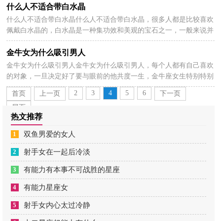
什么人不适合带白水晶
什么人不适合带白水晶什么人不适合带白水晶，很多人都是比较喜欢
2026-07-06
佩戴白水晶的，白水晶是一种集功效和美观的宝石之一，一般来说并
不是所有的人都适合佩戴，感兴趣的来看看什么人不适...
金牛女为什么吸引男人
金牛女为什么吸引男人金牛女为什么吸引男人，每个人都有自己喜欢
2026-07-06
的对象，一旦决定好了要与眼前的他共度一生，金牛座女生特别特别
的精明能干，而且金牛女性格温和，以下分享金牛女为什...
2
3
4
5
6
首页
上一页
下一页
尾页
热文推荐
1
双鱼男爱的女人
2
射手女在一起后冷淡
3
有能力有本事不可战胜的星座
4
有能力星座女
5
射手女内心太过冷静