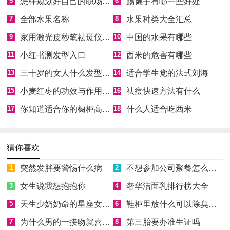
5
怎样规划好自己的职场生活
6
踢毽子有哪一些好处
7
全部水果名称
8
水果种类大全汇总
9
家用激光皮秒笔祛斑仪靠谱吗
10
中国的水果有哪些
11
小红书测发型入口
12
西米的危害有哪些
13
三十岁的女人什么发型最适合
14
适合学生党的法式刘海
15
小麦红枣的功效与作用有哪些
16
祛痘快速方法有什么
17
你知道适合你的橱柜高度吗
18
什么人适合吃西米
猜你喜欢
1
突然发胖要警惕什么病
2
不想参加公司聚餐怎么拒绝
3
女生说我想抱抱你
4
奢华洁面乳排行榜大全
5
天生少奶奶命的星座女有哪些
6
鞋柜里放什么可以除臭消菌
7
为什么男的一接吻就喜欢伸舌头
8
第三胎要办准生证吗