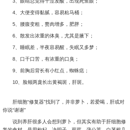
3、眼睛总觉得干涩发酸，出现死鱼眼；
4、大便变得黏腻，容易粘马桶；
5、腰腹变粗，赘肉增多，肥胖；
6、散发出浓重的体臭，尤其是腋下；
7、睡眠差，半夜容易醒，失眠又多梦；
8、口干口苦，有浓重的口臭；
9、前胸后背长有小红点，蜘蛛痣；
10、脸颊两庞长出黄褐斑，肝斑。
肝细胞“修复器”找到了，并非萝卜，若爱喝，肝或对
你说“谢谢”
说到养肝很多人会想到萝卜，但其实有助于肝细胞修
复的食材，是用枸杞、决明子、菊苣、蒲公英、白茅根几