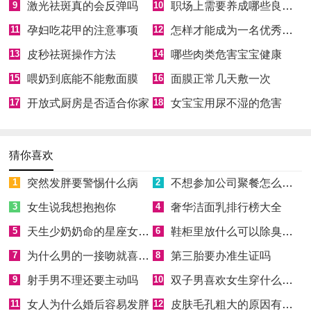
9
激光祛斑真的会反弹吗
10
职场上需要养成哪些良好习惯
11
孕妇吃花甲的注意事项
12
怎样才能成为一名优秀员工
13
皮秒祛斑操作方法
14
哪些肉类危害宝宝健康
15
喂奶到底能不能敷面膜
16
面膜正常几天敷一次
17
开放式厨房是否适合你家
18
女宝宝用尿不湿的危害
猜你喜欢
1
突然发胖要警惕什么病
2
不想参加公司聚餐怎么拒绝
3
女生说我想抱抱你
4
奢华洁面乳排行榜大全
5
天生少奶奶命的星座女有哪些
6
鞋柜里放什么可以除臭消菌
7
为什么男的一接吻就喜欢伸舌头
8
第三胎要办准生证吗
9
射手男不理还要主动吗
10
双子男喜欢女生穿什么样的衣服
11
女人为什么婚后容易发胖
12
皮肤毛孔粗大的原因有哪些