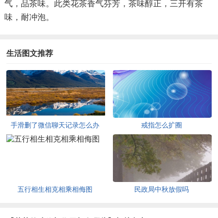
气，品茶味。此类花茶香气芬芳，茶味醇正，三开有茶
味，耐冲泡。
生活图文推荐
手滑删了微信聊天记录怎么办
戒指怎么扩圈
五行相生相克相乘相侮图
民政局中秋放假吗