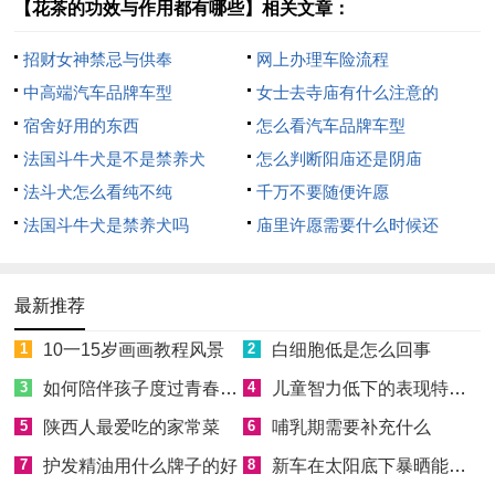
【花茶的功效与作用都有哪些】相关文章：
招财女神禁忌与供奉
网上办理车险流程
中高端汽车品牌车型
女士去寺庙有什么注意的
宿舍好用的东西
怎么看汽车品牌车型
法国斗牛犬是不是禁养犬
怎么判断阳庙还是阴庙
法斗犬怎么看纯不纯
千万不要随便许愿
法国斗牛犬是禁养犬吗
庙里许愿需要什么时候还
最新推荐
1
10一15岁画画教程风景
2
白细胞低是怎么回事
3
如何陪伴孩子度过青春叛逆期
4
儿童智力低下的表现特征有哪些
5
陕西人最爱吃的家常菜
6
哺乳期需要补充什么
7
护发精油用什么牌子的好
8
新车在太阳底下暴晒能除甲醛吗