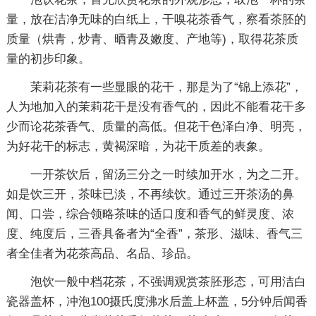
量，放在洁净无味的白纸上，干嗅花茶香气，察看茶胚的
质量（烘青，炒青、晒青及嫩度、产地等)，取得花茶质
量的初步印象。
茉莉花茶有一些显眼的花干，那是为了“锦上添花”，
人为地加入的茉莉花干是没有香气的，因此不能看花干多
少而论花茶香气、质量的高低。但花干色泽白净、明亮，
为好花干的标志，黄褐深暗，为花干质差的表象。
一开茶饮后，留汤三分之一时续加开水，为之二开。
如是饮三开，茶味已淡，不再续饮。通过三开茶汤的鼻
闻、口尝，综合领略茶味的适口度和香气的鲜灵度、浓
度、纯度后，三香具备者为“全香”，茶形、滋味、香气三
者全佳者为花茶高品、名品、珍品。
泡饮一般中档花茶，不强调观赏茶胚形态，可用洁白
瓷器盖杯，冲泡100摄氏度沸水后盖上杯盖，5分钟后闻香