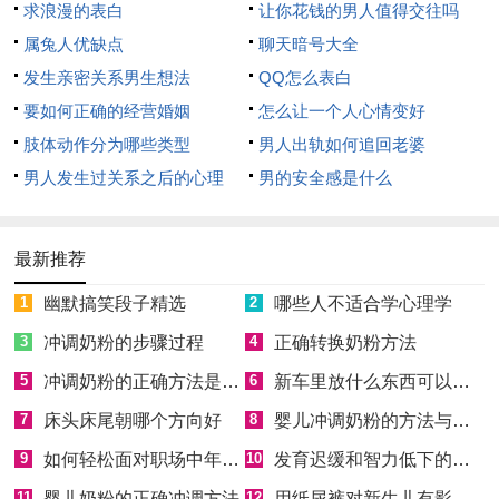
求浪漫的表白
让你花钱的男人值得交往吗
属兔人优缺点
聊天暗号大全
发生亲密关系男生想法
QQ怎么表白
要如何正确的经营婚姻
怎么让一个人心情变好
肢体动作分为哪些类型
男人出轨如何追回老婆
男人发生过关系之后的心理
男的安全感是什么
最新推荐
1
幽默搞笑段子精选
2
哪些人不适合学心理学
3
冲调奶粉的步骤过程
4
正确转换奶粉方法
5
冲调奶粉的正确方法是什么
6
新车里放什么东西可以去味道
7
床头床尾朝哪个方向好
8
婴儿冲调奶粉的方法与步骤是什么
9
如何轻松面对职场中年危机
10
发育迟缓和智力低下的区别
11
婴儿奶粉的正确冲调方法
12
用纸尿裤对新生儿有影响吗