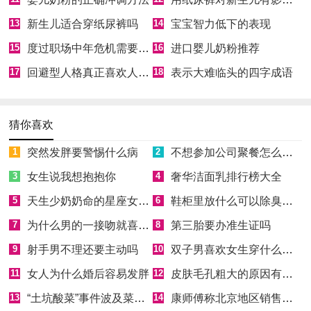
13
新生儿适合穿纸尿裤吗
14
宝宝智力低下的表现
15
度过职场中年危机需要做好哪3点
16
进口婴儿奶粉推荐
17
回避型人格真正喜欢人的特征
18
表示大难临头的四字成语
猜你喜欢
1
突然发胖要警惕什么病
2
不想参加公司聚餐怎么拒绝
3
女生说我想抱抱你
4
奢华洁面乳排行榜大全
5
天生少奶奶命的星座女有哪些
6
鞋柜里放什么可以除臭消菌
7
为什么男的一接吻就喜欢伸舌头
8
第三胎要办准生证吗
9
射手男不理还要主动吗
10
双子男喜欢女生穿什么样的衣服
11
女人为什么婚后容易发胖
12
皮肤毛孔粗大的原因有哪些
13
“土坑酸菜”事件波及菜农，芥菜囤积如山
14
康师傅称北京地区销售产品非问题酸菜