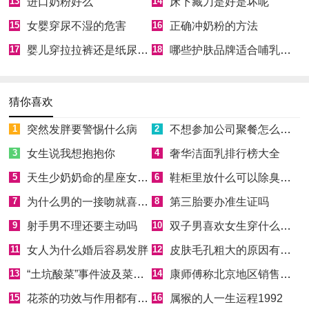
13
进口奶粉好么
14
床下藏刀是好是坏呢
15
女婴穿尿不湿的危害
16
正确冲奶粉的方法
17
婴儿穿拉拉裤还是纸尿裤好
18
哪些护肤品牌适合哺乳期用
猜你喜欢
1
突然发胖要警惕什么病
2
不想参加公司聚餐怎么拒绝
3
女生说我想抱抱你
4
奢华洁面乳排行榜大全
5
天生少奶奶命的星座女有哪些
6
鞋柜里放什么可以除臭消菌
7
为什么男的一接吻就喜欢伸舌头
8
第三胎要办准生证吗
9
射手男不理还要主动吗
10
双子男喜欢女生穿什么样的衣服
11
女人为什么婚后容易发胖
12
皮肤毛孔粗大的原因有哪些
13
“土坑酸菜”事件波及菜农，芥菜囤积如山
14
康师傅称北京地区销售产品非问题酸菜
15
花茶的功效与作用都有哪些
16
属猴的人一生运程1992