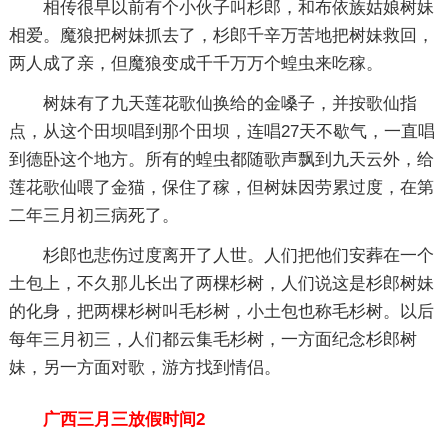
相传很早以前有个小伙子叫杉郎，和布依族姑娘树妹
相爱。魔狼把树妹抓去了，杉郎千辛万苦地把树妹救回，
两人成了亲，但魔狼变成千千万万个蝗虫来吃稼。
树妹有了九天莲花歌仙换给的金嗓子，并按歌仙指
点，从这个田坝唱到那个田坝，连唱27天不歇气，一直唱
到德卧这个地方。所有的蝗虫都随歌声飘到九天云外，给
莲花歌仙喂了金猫，保住了稼，但树妹因劳累过度，在第
二年三月初三病死了。
杉郎也悲伤过度离开了人世。人们把他们安葬在一个
土包上，不久那儿长出了两棵杉树，人们说这是杉郎树妹
的化身，把两棵杉树叫毛杉树，小土包也称毛杉树。以后
每年三月初三，人们都云集毛杉树，一方面纪念杉郎树
妹，另一方面对歌，游方找到情侣。
广西三月三放假时间2