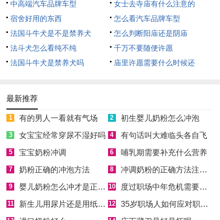
中高端汽车品牌车型
女士去寺庙有什么注意的
宿舍好用的东西
怎么看汽车品牌车型
法国斗牛犬是不是禁养犬
怎么判断阳庙还是阴庙
法斗犬怎么看纯不纯
千万不要随便许愿
法国斗牛犬是禁养犬吗
庙里许愿需要什么时候还
最新推荐
1
有的男人一看就有气场
2
初生婴儿奶粉怎么冲泡
3
女宝宝经常穿尿不湿好吗
4
有句话叫大难临头各自飞
5
宝宝奶粉冲调
6
哺乳期需要补充什么营养
7
奶粉正确的冲泡方法
8
冲调奶粉的正确方法注意事项
9
婴儿奶粉怎么冲才是正确的
10
度过职场中年危机需要掌握哪3个技能
11
新生儿用尿片还是用纸尿裤
12
35岁职场人如何应对职场中年危机