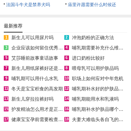
法国斗牛犬是禁养犬吗
庙里许愿需要什么时候还
最新推荐
1
新生儿可以用尿片吗
2
冲泡奶粉的正确方法
3
企业应该如何留住优秀员工
4
哺乳期需要补充什么维生素
5
艾莎睡前故事童话故事
6
进口奶粉比较好
7
新生儿用纸尿裤好还是用拉拉裤好
8
喂母乳可以用护肤品吗
9
哺乳期可以用什么水乳
10
职场上如何应对中年危机
11
冬天是宝宝积食的高发期
12
哺乳期补水好的护肤品排行榜
13
新生儿穿拉拉裤好吗
14
哺乳期能用水和乳液吗
15
护发精油怎么用才是正确的
16
哺乳期补水护肤品哪个牌子好
17
健康宝宝孕前需要检查什么
18
夫妻大难临头各自飞的句子