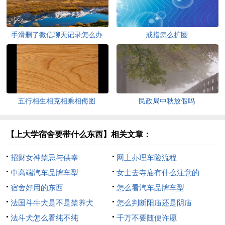
手滑删了微信聊天记录怎么办
戒指怎么扩圈
五行相生相克相乘相侮图
民政局中秋放假吗
【上大学宿舍要带什么东西】相关文章：
招财女神禁忌与供奉
网上办理车险流程
中高端汽车品牌车型
女士去寺庙有什么注意的
宿舍好用的东西
怎么看汽车品牌车型
法国斗牛犬是不是禁养犬
怎么判断阳庙还是阴庙
法斗犬怎么看纯不纯
千万不要随便许愿