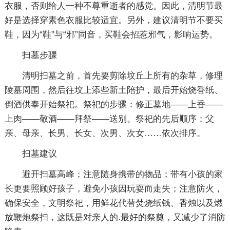
衣服，否则给人一种不尊重逝者的感觉。因此，清明节最
好是选择穿素色衣服比较适宜。另外，建议清明节不要买
鞋，因为“鞋”与“邪”同音，买鞋会招惹邪气，影响运势。
扫墓步骤
清明扫墓之前，首先要剪除坟丘上所有的杂草，修理
陵墓周围，然后往坟上添些新土陪护，最后开始烧香纸、
倒酒供奉开始祭祀。祭祀的步骤：修正墓地——上香——
上肉——敬酒——拜祭——送别。祭祀的先后顺序：父
亲、母亲、长男、长女、次男、次女……依次排序。
扫墓建议
避开扫墓高峰；注意随身携带的物品；带有小孩的家
长更要照顾好孩子，避免小孩因玩耍而走失；注意防火，
确保安全，文明祭祀，用鲜花代替焚烧纸钱、香烛以及燃
放鞭炮祭扫，这既是对亲人的.最好的祭奠，又减少了消防