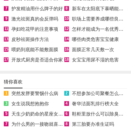
7
护发精油用什么牌子的好
8
新车在太阳底下暴晒能除甲醛吗
9
激光祛斑真的会反弹吗
10
职场上需要养成哪些良好习惯
11
孕妇吃花甲的注意事项
12
怎样才能成为一名优秀员工
13
皮秒祛斑操作方法
14
哪些肉类危害宝宝健康
15
喂奶到底能不能敷面膜
16
面膜正常几天敷一次
17
开放式厨房是否适合你家
18
女宝宝用尿不湿的危害
猜你喜欢
1
突然发胖要警惕什么病
2
不想参加公司聚餐怎么拒绝
3
女生说我想抱抱你
4
奢华洁面乳排行榜大全
5
天生少奶奶命的星座女有哪些
6
鞋柜里放什么可以除臭消菌
7
为什么男的一接吻就喜欢伸舌头
8
第三胎要办准生证吗