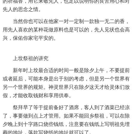
的祈福香，用它来敬先人，也足以说明你的良苦用心和对
先人的思念之情。
当然你也可以在他家一对一定制一款独一无二的香，
用先人喜欢的某种花做原料也是可以的，先人见状也会高
兴，保佑你家宅平安的。
上坟祭祖的讲究
新年时上坟最合适的时间一般是除夕上午，不要提前
或者延后，可能本身是出于别的考虑，但是另一个世界有
另一个世界的规矩。神灵世界只在除夕这天才给灵体们放
假，才能收取钱财和享用供奉。
祭拜早了等于提前备好了酒席，客人到了酒菜已经凉
了，事要做到点上才管用。如果不能回乡祭祖，可以在除
夕晚上到十字路口烧些钱纸，注意要在钱纸上写明祖先埋
葬的地址，落款写烧纸的地址就可以了。