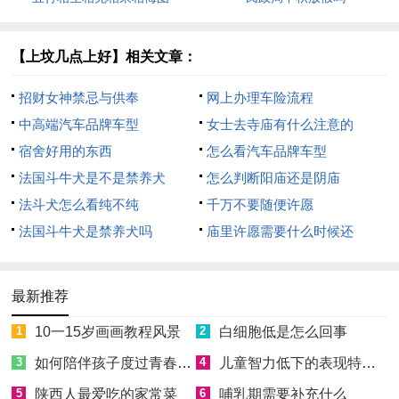
【上坟几点上好】相关文章：
招财女神禁忌与供奉
网上办理车险流程
中高端汽车品牌车型
女士去寺庙有什么注意的
宿舍好用的东西
怎么看汽车品牌车型
法国斗牛犬是不是禁养犬
怎么判断阳庙还是阴庙
法斗犬怎么看纯不纯
千万不要随便许愿
法国斗牛犬是禁养犬吗
庙里许愿需要什么时候还
最新推荐
1
10一15岁画画教程风景
2
白细胞低是怎么回事
3
如何陪伴孩子度过青春叛逆期
4
儿童智力低下的表现特征有哪些
5
陕西人最爱吃的家常菜
6
哺乳期需要补充什么