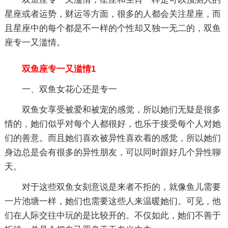
星座或者运势，财运等方面，很多的人都会关注星座，而
且星座中的每个都是不一样的个性却又独一无二的，双鱼
座专一又滥情。
双鱼座专一又滥情1
一、双鱼女花心还是专一
双鱼女享受被爱和被宠的感觉，所以她们无疑是很多
情的，她们似乎对每个人都很好，也乐于接受每个人对她
们的善意。而且她们喜欢被异性喜欢着的感觉，所以她们
身边总是会有很多的异性朋友，可以同时跟好几个异性聊
天。
对于这些双鱼女刻意说是来者不拒的，就像鱼儿需要
一片池塘一样，她们也需要这些人来温暖她们。可见，他
们在人际交往中玩的是比较开的。不仅如此，她们不善于