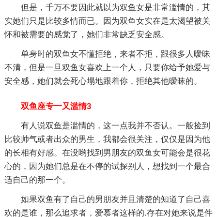
但是，千万不要因此就以为双鱼女是非常滥情的，其
实她们只是比较多情而已。因为双鱼女实在是太渴望被关
怀和被需要的感觉了，她们非常缺乏安全感。
单身时的双鱼女不懂拒绝，来者不拒，跟很多人暧昧
不清，但是一旦双鱼女喜欢上一个人，只要你给予她爱与
安全感，她们就会死心塌地跟着你，拒绝其他暧昧的。
双鱼座专一又滥情3
有人说双鱼是滥情的，这一点我并不否认。一般捡到
比较帅气或者出众的男生，我都会很关注，仅仅是因为他
的长相有好感。在没哟找到男朋友的双鱼女可能会是很花
心的，因为她们总是在不停的试探别人，想找到一个最合
适自己的那一个。
如果双鱼有了自己的男朋友并且清楚的知道了自己喜
欢的是谁，那么追求者，爱慕者这样的.存在对她来说是件