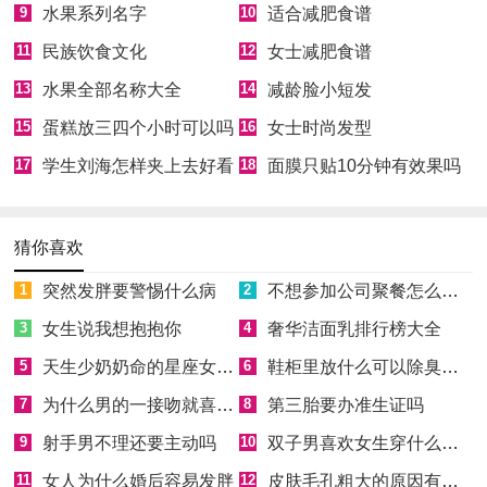
9
水果系列名字
10
适合减肥食谱
11
民族饮食文化
12
女士减肥食谱
13
水果全部名称大全
14
减龄脸小短发
15
蛋糕放三四个小时可以吗
16
女士时尚发型
17
学生刘海怎样夹上去好看
18
面膜只贴10分钟有效果吗
猜你喜欢
1
突然发胖要警惕什么病
2
不想参加公司聚餐怎么拒绝
3
女生说我想抱抱你
4
奢华洁面乳排行榜大全
5
天生少奶奶命的星座女有哪些
6
鞋柜里放什么可以除臭消菌
7
为什么男的一接吻就喜欢伸舌头
8
第三胎要办准生证吗
9
射手男不理还要主动吗
10
双子男喜欢女生穿什么样的衣服
11
女人为什么婚后容易发胖
12
皮肤毛孔粗大的原因有哪些