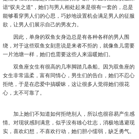
谙“驭夫之道”，她们与男人相处起来是很有一套的，总是
能够看穿男人们的心思，巧妙地设置机会满足男人的征服
欲，让男人们展示自己的男友力。
因此，单身的双鱼女身边总是有各种各样的男人围
绕，对于这些双鱼女刻意说是来者不拒的，就像鱼儿需要
一片池塘一样，她们也需要这些人来温暖她们。
双鱼座女生有很高的几率脚踏几条船。因为双鱼座的
女生非常温柔，富有同情心，男生们的告白，她们不忍心
拒绝，于是在恋爱中搞暧昧，这让很多人觉得她们很花
心，太不可靠了。
加上她们不知道如何拒绝别人，所以也很容易产生感
情。对现状感到满意，似乎没有雄心壮志，消极地逃避现
实，喜欢幻想，不喜欢行动，她们胆小懦弱，缺乏勇气。