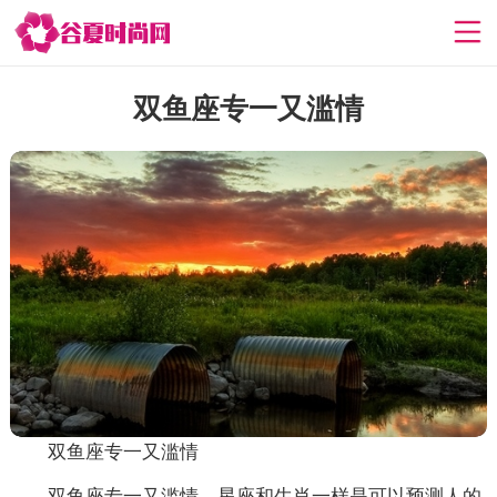
双鱼座专一又滥情
双鱼座专一又滥情
双鱼座专一又滥情，星座和生肖一样是可以预测人的