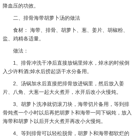
降血压的功效。
二、排骨海带胡萝卜汤的做法
食材： 海带、排骨、胡萝卜、葱、姜片、胡椒粉、
盐、鸡精各适量。
做法：
1、排骨冲洗干净后直接放锅里焯水，焯水的时候倒
入少许料酒;焯水后捞起沥干水分备用。
2、汤锅加水后直接把排骨放进锅里，然后放入姜
片、八角、大葱一起大火煮开，水开后改小火慢炖。
3、胡萝卜洗净就切滚刀块，海带切片备用，等到排
骨炖煮一个小时以后再把胡萝卜和海带一同下锅炖，放入
海带和胡萝卜以后开大火煮开再改小火慢炖。
4、等到排骨可以轻松脱骨，胡萝卜和海带都软烂的