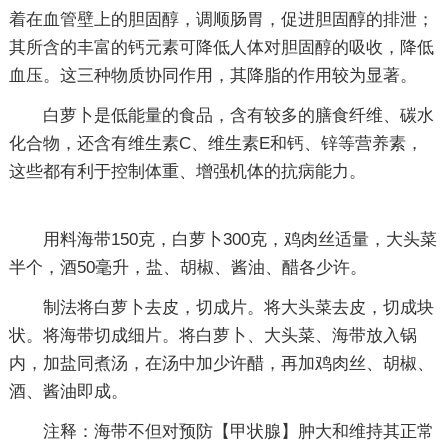
着在血管壁上的胆固醇，调顺肠胃，促进胆固醇的排泄；
其所含的丰富的钙元素可降低人体对胆固醇的吸收，降低
血压。这三种物质协同作用，其降脂的作用较为显著。
白萝卜是低能量的食品，含有较多的膳食纤维、碳水
化合物，还含有维生素C、维生素E和钙、锌等营养素，
这些都有利于控制体重、增强机体的抗病能力。
用料海带150克，白萝卜300克，鸡肉丝适量，大头菜
半个，酒50毫升，盐、胡椒、酱油、醋各少许。
制法将白萝卜去皮，切成片。将大头菜去皮，切成块
状。将海带切成细片。将白萝卜、大头菜、海带放入锅
内，加盐同煮汤，在汤中加少许醋，再加鸡肉丝、胡椒、
酒、酱油即成。
注释：海带不但对预防【甲状腺】肿大和维持其正常