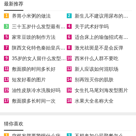
最新推荐
1
养胃小米粥的做法
2
新生儿不建议用尿布的原因
3
三十五岁什么发型最有气质
4
关于武术好学吗
5
家常豆豉的制作方法
6
适合床上的瑜伽招式有哪些
7
陕西文化特色秦始皇兵马俑
8
激光祛斑是不是会反弹
9
35岁的女人留什么发型最年轻时尚
10
西米什么人群不要吃
11
敷面膜的时间多长好
12
新人应该如何混职场
13
短发好看的图片
14
别再毁灭你的肌肤
15
油性皮肤冷水洗脸好吗
16
女生扎马尾刘海发型图片
17
敷面膜多长时间一次
18
水果大全名称大全
猜你喜欢
1
突然发胖要警惕什么病
2
不想参加公司聚餐怎么拒绝