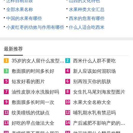
值
怎样自制豆豉
山西的文化特色
全部水果名称
水果种类大全汇总
中国的水果有哪些
西米的危害有哪些
小麦红枣的功效与作用有哪些
什么人适合吃西米
最新推荐
1
35岁的女人留什么发型最年轻时尚
2
西米什么人群不要吃
3
敷面膜的时间多长好
4
新人应该如何混职场
5
短发好看的图片
6
别再毁灭你的肌肤
7
油性皮肤冷水洗脸好吗
8
女生扎马尾刘海发型图片
9
敷面膜多长时间一次
10
水果大全名称大全
11
纹美瞳线的优缺点
12
哺乳期水乳有禁忌吗
13
好吃的早点做法大全
14
产后减肥不影响产奶的食物