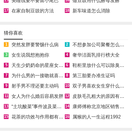
15
美瞳线要不要留小尾巴
16
做豆豉用什么酵母发酵
17
在家自制豆豉的方法
18
新车味道怎么消除
猜你喜欢
1
突然发胖要警惕什么病
2
不想参加公司聚餐怎么拒绝
3
女生说我想抱抱你
4
奢华洁面乳排行榜大全
5
天生少奶奶命的星座女有哪些
6
鞋柜里放什么可以除臭消菌
7
为什么男的一接吻就喜欢伸舌头
8
第三胎要办准生证吗
9
射手男不理还要主动吗
10
双子男喜欢女生穿什么样的衣服
11
女人为什么婚后容易发胖
12
皮肤毛孔粗大的原因有哪些
13
“土坑酸菜”事件波及菜农，芥菜囤积如山
14
康师傅称北京地区销售产品非问题酸菜
15
花茶的功效与作用都有哪些
16
属猴的人一生运程1992