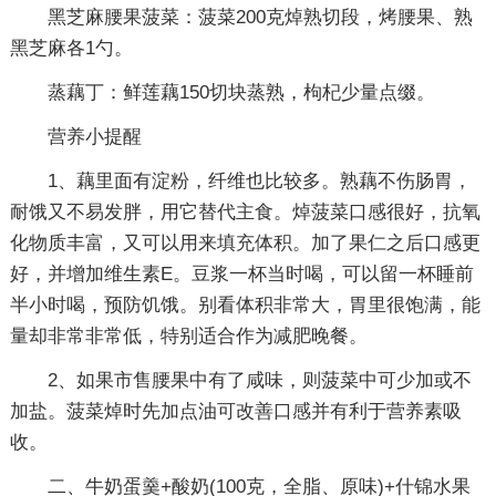
黑芝麻腰果菠菜：菠菜200克焯熟切段，烤腰果、熟
黑芝麻各1勺。
蒸藕丁：鲜莲藕150切块蒸熟，枸杞少量点缀。
营养小提醒
1、藕里面有淀粉，纤维也比较多。熟藕不伤肠胃，
耐饿又不易发胖，用它替代主食。焯菠菜口感很好，抗氧
化物质丰富，又可以用来填充体积。加了果仁之后口感更
好，并增加维生素E。豆浆一杯当时喝，可以留一杯睡前
半小时喝，预防饥饿。别看体积非常大，胃里很饱满，能
量却非常非常低，特别适合作为减肥晚餐。
2、如果市售腰果中有了咸味，则菠菜中可少加或不
加盐。菠菜焯时先加点油可改善口感并有利于营养素吸
收。
二、牛奶蛋羹+酸奶(100克，全脂、原味)+什锦水果