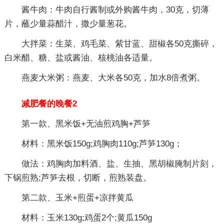
酱牛肉：牛肉自行酱制或外购酱牛肉，30克，切薄
片，蘸少量蒜醋汁，撒少量葱花。
大拌菜：生菜、鸡毛菜、紫甘蓝、甜椒各50克撕碎，
白米醋、糖、盐或酱油、核桃油各适量。
燕麦大米粥：燕麦、大米各50克，加水8倍煮粥。
减肥餐的晚餐2
第一款、黑米饭+无油煎鸡胸+芦笋
材料：黑米饭150g;鸡胸肉110g;芦笋130g；
做法：鸡胸肉加料酒、盐、生抽、黑胡椒腌制片刻，
下锅煎熟;芦笋去根，切断，煎熟装盘。
第二款、玉米+煎蛋+凉拌黄瓜
材料：玉米130g;鸡蛋2个;黄瓜150g