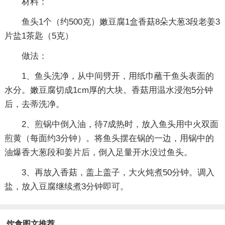
材料：
鱼头1个（约500克）嫩豆腐1盒香菇8朵大葱3段老姜3
片盐1茶匙（5克）
做法：
1、鱼头洗净，从中间劈开，用纸巾蘸干鱼头表面的
水分。嫩豆腐切成1cm厚的大块。香菇用温水浸泡5分钟
后，去蒂洗净。
2、煎锅中倒入油，待7成热时，放入鱼头用中火双面
煎黄（每面约3分钟）。将鱼头摆在锅的一边，用锅中的
油爆香大葱段和姜片后，倒入足量开水没过鱼头。
3、再放入香菇，盖上盖子，大火炖煮50分钟。调入
盐，放入豆腐继续煮3分钟即可。
饮食图文推荐