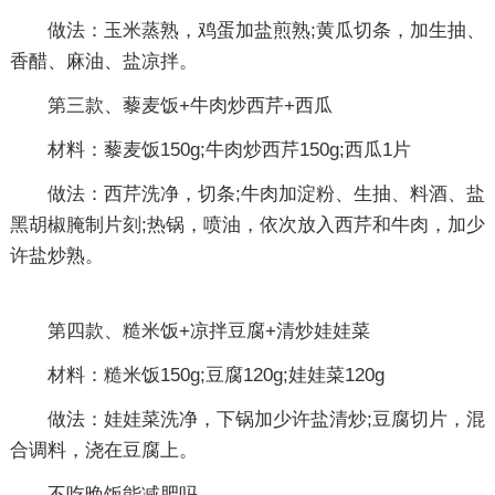
做法：玉米蒸熟，鸡蛋加盐煎熟;黄瓜切条，加生抽、
香醋、麻油、盐凉拌。
第三款、藜麦饭+牛肉炒西芹+西瓜
材料：藜麦饭150g;牛肉炒西芹150g;西瓜1片
做法：西芹洗净，切条;牛肉加淀粉、生抽、料酒、盐
黑胡椒腌制片刻;热锅，喷油，依次放入西芹和牛肉，加少
许盐炒熟。
第四款、糙米饭+凉拌豆腐+清炒娃娃菜
材料：糙米饭150g;豆腐120g;娃娃菜120g
做法：娃娃菜洗净，下锅加少许盐清炒;豆腐切片，混
合调料，浇在豆腐上。
不吃晚饭能减肥吗