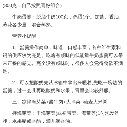
(300克，自己按照喜好组合)
牛奶蛋羹：脱脂牛奶100克，鸡蛋1个。加盐、香油、
葱花各少量，混合蒸熟。
营养小提醒
1、蛋羹操作简单，味道、口感丰富，各种维生素和
钙的供应较为充足。吃略有咸味的低能量牛奶蛋羹可以带
来正餐的感觉。完全没有咸味时，很多人会觉得食欲不满
足。
2、可以把酸奶先从冰箱中拿出来暖着;先吃一碗热的
蛋羹，过一会儿再吃酸奶和水果，胃里会比较舒服。
三、凉拌海芽菜+酱牛肉+大拌菜+燕麦大米粥
拌海芽菜：干海芽菜(或裙带菜、海带等)1勺泡发洗
净，水果醋或香醋，滴几滴香油。