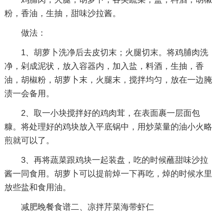
粉，香油，生抽，甜味沙拉酱。
做法：
1、胡萝卜洗净后去皮切末；火腿切末。将鸡脯肉洗
净，剁成泥状，放入容器内，加入盐，料酒，生抽，香
油，胡椒粉，胡萝卜末，火腿末，搅拌均匀，放在一边腌
渍一会备用。
2、取一小块搅拌好的鸡肉茸，在表面裹一层面包
糠。将处理好的鸡块放入平底锅中，用炒菜量的油小火略
煎就可以了。
3、再将蔬菜跟鸡块一起装盘，吃的时候蘸甜味沙拉
酱一同食用。胡萝卜可以提前焯一下再吃，焯的时候水里
放些盐和食用油。
减肥晚餐食谱二、凉拌芹菜海带虾仁