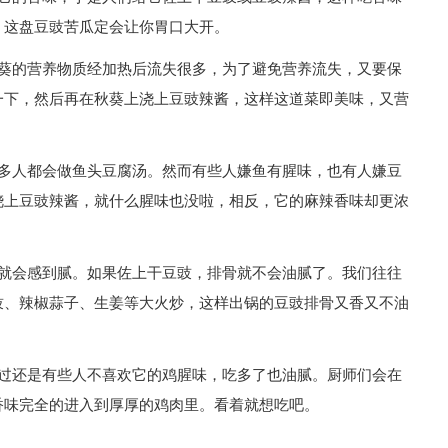
。这盘豆豉苦瓜定会让你胃口大开。
秋葵的营养物质经加热后流失很多，为了避免营养流失，又要保
一下，然后再在秋葵上浇上豆豉辣酱，这样这道菜即美味，又营
很多人都会做鱼头豆腐汤。然而有些人嫌鱼有腥味，也有人嫌豆
浇上豆豉辣酱，就什么腥味也没啦，相反，它的麻辣香味却更浓
了就会感到腻。如果佐上干豆豉，排骨就不会油腻了。我们往往
豉、辣椒蒜子、生姜等大火炒，这样出锅的豆豉排骨又香又不油
不过还是有些人不喜欢它的鸡腥味，吃多了也油腻。厨师们会在
香味完全的进入到厚厚的鸡肉里。看着就想吃吧。