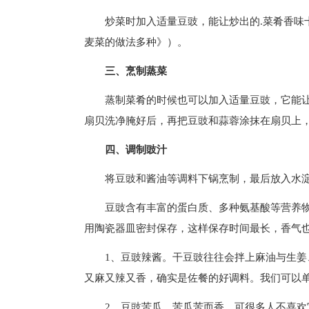
炒菜时加入适量豆豉，能让炒出的.菜肴香味
麦菜的做法多种》）。
三、烹制蒸菜
蒸制菜肴的时候也可以加入适量豆豉，它能
扇贝洗净腌好后，再把豆豉和蒜蓉涂抹在扇贝上，
四、调制豉汁
将豆豉和酱油等调料下锅烹制，最后放入水
豆豉含有丰富的蛋白质、多种氨基酸等营养
用陶瓷器皿密封保存，这样保存时间最长，香气
1、豆豉辣酱。干豆豉往往会拌上麻油与生
又麻又辣又香，确实是佐餐的好调料。我们可以
2、豆豉苦瓜。苦瓜苦而香，可很多人不喜