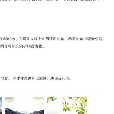
会影响药效。2.猪血豆豉不宜与猪血同食，两者同食可能会引起
者同食可能会阻碍钙质吸收。
、肾病、消化性溃疡和动脉硬化患者应少吃。