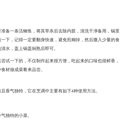
要准备一条活鲫鱼，将其宰杀后去除内脏，清洗干净备用，锅里
煎一下，记得一定要翻身快速，避免煎糊掉，然后撒入少量的食
的清水，盖上锅盖焖熟后即可。
以尝试一下的，不仅制作起来很方便，吃起来的口味也很鲜香，
种食材做成菜肴来品尝。
口且香气独特，它在烹调中主要有如下4种使用方法。
香气独特的小菜。