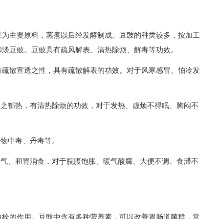
豆为主要原料，蒸煮以后经发酵制成。豆豉的种类较多，按加工
和淡豆豉。豆豉具有疏风解表、清热除烦、解毒等功效。
有疏散宣透之性，具有疏散解表的功效。对于风寒感冒、怕冷发
胃之郁热，有清热除烦的功效，对于发热、虚烦不得眠、胸闷不
食物中毒、丹毒等。
利气、和胃消食，对于脘腹饱胀、暖气酸腐、大便不调、食滞不
血栓的作用。豆豉中含有多种营养素，可以改善胃肠道菌群，常