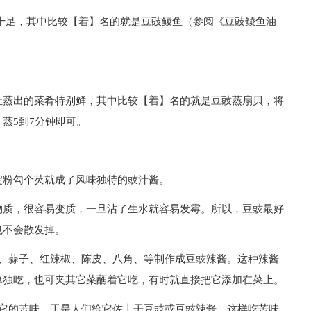
十足，其中比较【着】名的就是豆豉鲮鱼（参阅《豆豉鲮鱼油
让蒸出的菜肴特别鲜，其中比较【着】名的就是豆豉蒸扇贝，将
蒸5到7分钟即可。
淀粉勾个芡就成了风味独特的豉汁酱。
物质，很容易变质，一旦沾了生水就容易发霉。所以，豆豉最好
也不会散发掉。
姜、蒜子、红辣椒、陈皮、八角、等制作成豆豉辣酱。这种辣酱
单独吃，也可夹其它菜蘸着它吃，有时就直接把它添加在菜上。
欢它的苦味，于是人们给它佐上干豆豉或豆豉辣酱，这样吃苦味