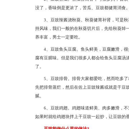
没了，香味倒是更浓了，苦瓜、豆豉都健胃消食
3、豆豉辣酱浇秋葵。秋葵健胃补肾，可是
持风味，我们一般的在秋葵切片后，先给秋葵焯
养丰富，男士一定要吃。
4、豆豉鱼头豆腐。鱼头鲜美，豆腐嫩滑，
腐有豆腥味。但是我们很多人都会给鱼头豆腐汤
了。
5、豆豉排骨。排骨大家都爱吃，然而吃多
先把排骨蒸烂，然后在佐上豆豉辣酱或就是干豆
腻。
6、豆豉鸡翅。鸡翅味道鲜美、肉多嫩滑，
如果时就给鸡翅块拌上干豆豉一起炒，让豆豉的
豆豉能做什么菜的做法3