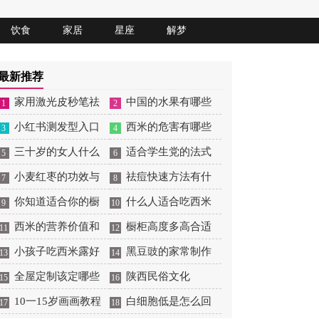
饮食
家居
星座
解梦
最新推荐
家用激光皮秒笔祛
中国的水果有哪些
1
2
斑仪靠谱吗
小红书测发型入口
西米的危害有哪些
3
4
三十岁的女人什么
适合学生党的法式
5
6
发型最适合
小麦红枣的功效与
刘海
祛痘快速方法有什
7
8
作用有哪些
你知道适合你的橱
么
什么人适合吃西米
9
10
柜高度吗
西米的营养价值和
橱柜高度多高合适
11
12
副作用
小孩子吃西米露好
黑豆豉的家常制作
13
14
不好
全屋定制该定哪些
方法
陕西民俗文化
15
16
家具
10一15岁画画教程
白细胞低是怎么回
17
18