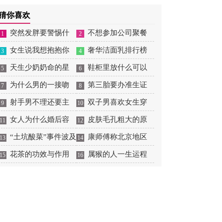
风景
事
猜你喜欢
突然发胖要警惕什
不想参加公司聚餐
1
2
么病
女生说我想抱抱你
怎么拒绝
奢华洁面乳排行榜
3
4
天生少奶奶命的星
大全
鞋柜里放什么可以
5
6
座女有哪些
为什么男的一接吻
除臭消菌
第三胎要办准生证
7
8
就喜欢伸舌头
射手男不理还要主
吗
双子男喜欢女生穿
9
10
动吗
女人为什么婚后容
什么样的衣服
皮肤毛孔粗大的原
11
12
易发胖
“土坑酸菜”事件波及
因有哪些
康师傅称北京地区
13
14
菜农，芥菜囤积如山
花茶的功效与作用
销售产品非问题酸菜
属猴的人一生运程
15
16
都有哪些
1992