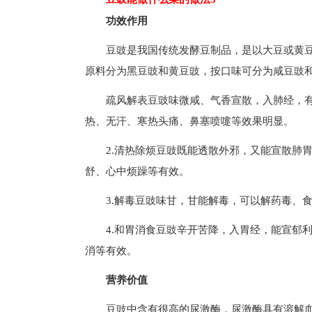
功效作用
豆豉是我国传统发酵豆制品，是以大豆或黄
原料分为黑豆豉和黄豆豉，按口味可分为咸豆豉
疏风解表豆豉味微咸、气香宣散，入肺经，
热、无汗、寒热头痛、鼻塞喷嚏等效果明显。
2.清热除烦豆豉既能透散外邪，又能宣散肺
舒、心中烦躁等有效。
3.解毒豆豉味甘，甘能解毒，可以解药毒、
4.和胃消食豆豉辛开苦降，入胃经，能宣郁
消等有效。
营养价值
豆豉中含有很高的尿激酶，尿激酶具有溶解