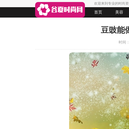
欢迎来到专业的时尚资
首页
美容
生活
女人悠闲
法律
起名
豆豉能
时间：20