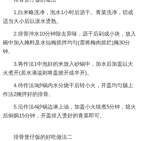
1.白米略洗净，泡水1小时后沥干。青菜洗净，切成
适当大小后以滚水烫熟。
2.排骨沖水10分钟除去异味，沥干后剁成小块，放入
碗中加入腌料及水仙梅抓拌均匀(需将梅肉抓烂)腌30分
钟。
3.将作法1中泡好的米放入砂锅中，加水后加盖以大
火煮开(若水满溢则将盖掀开或半开)。
4.待作法3砂锅内水分烧干后转小火，开盖均匀舖上
作法2腌拌好的排骨。
5.沿作法4砂锅边淋上油，加盖小火续煮5分钟，熄火
后焖焗15分钟，开盖排入烫好的青菜即可。
排骨煲仔饭的好吃做法二