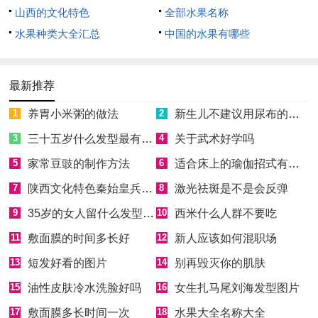
山西的文化特色
全部水果名称
水果种类大全汇总
中国的水果有哪些
最新推荐
1
养胃小米粥的做法
2
新生儿不建议用尿布的原因
3
三十五岁什么发型最有气质
4
关于武术好学吗
5
家常豆豉的制作方法
6
适合床上的瑜伽招式有哪些
7
陕西文化特色秦始皇兵马俑
8
激光祛斑是不是会反弹
9
35岁的女人留什么发型最年轻时尚
10
西米什么人群不要吃
11
敷面膜的时间多长好
12
新人应该如何混职场
13
短发好看的图片
14
别再毁灭你的肌肤
15
油性皮肤冷水洗脸好吗
16
女生扎马尾刘海发型图片
17
敷面膜多长时间一次
18
水果大全名称大全