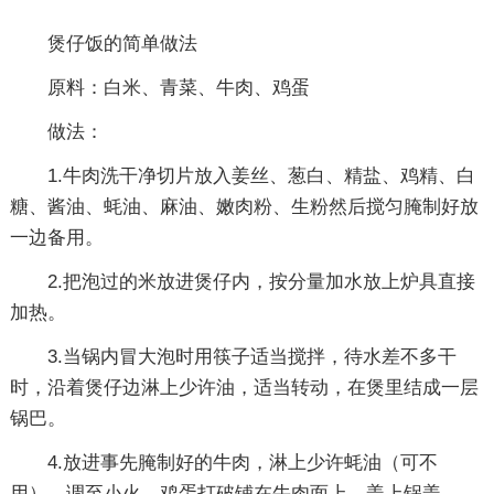
煲仔饭的简单做法
原料：白米、青菜、牛肉、鸡蛋
做法：
1.牛肉洗干净切片放入姜丝、葱白、精盐、鸡精、白
糖、酱油、蚝油、麻油、嫩肉粉、生粉然后搅匀腌制好放
一边备用。
2.把泡过的米放进煲仔内，按分量加水放上炉具直接
加热。
3.当锅内冒大泡时用筷子适当搅拌，待水差不多干
时，沿着煲仔边淋上少许油，适当转动，在煲里结成一层
锅巴。
4.放进事先腌制好的牛肉，淋上少许蚝油（可不
用），调至小火，鸡蛋打破铺在牛肉面上，盖上锅盖。