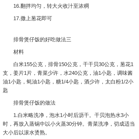
16.翻拌均匀，转大火收汁至浓稠
17.撒上葱花即可
排骨煲仔饭的好吃做法三
材料
白米155公克，排骨150公克，干干贝30公克，葱花1
支，姜片1片，青菜少许，水240公克，油1小匙，调味酱
油1小匙，蚝油1小匙，糖1/4小匙，酒少许，太白粉1/2小
匙
排骨煲仔饭的做法
1.白米略洗净，泡水1小时后沥干。干贝泡热水3小
时，再放入蒸锅中以小火蒸30分钟。青菜洗净，切成适当
大小后以滚水烫熟。