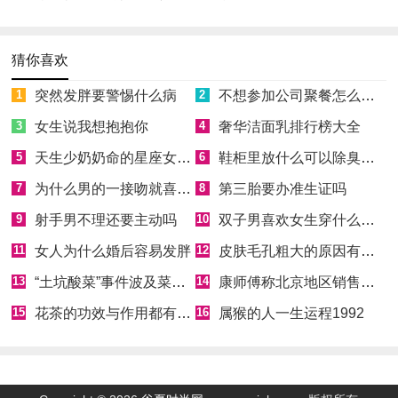
猜你喜欢
1
突然发胖要警惕什么病
2
不想参加公司聚餐怎么拒绝
3
女生说我想抱抱你
4
奢华洁面乳排行榜大全
5
天生少奶奶命的星座女有哪些
6
鞋柜里放什么可以除臭消菌
7
为什么男的一接吻就喜欢伸舌头
8
第三胎要办准生证吗
9
射手男不理还要主动吗
10
双子男喜欢女生穿什么样的衣服
11
女人为什么婚后容易发胖
12
皮肤毛孔粗大的原因有哪些
13
“土坑酸菜”事件波及菜农，芥菜囤积如山
14
康师傅称北京地区销售产品非问题酸菜
15
花茶的功效与作用都有哪些
16
属猴的人一生运程1992