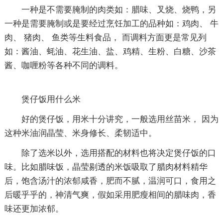
一种是不需要腌制的肉类如：腊味、叉烧、烧鸭，另
一种是需要腌制或是要经过烹饪加工的品种如：鸡肉、 牛
肉、 猪肉、 鱼类等生料食品， 而调料方面更是常见列
如：酱油、蚝油、花生油、盐、鸡精、生粉、白糖、沙茶
酱、咖喱粉等各种不同的调料。
煲仔饭用什么米
好的煲仔饭，用米十分讲究，一般选用丝苗米， 因为
这种米油润晶莹、米身修长、柔韧适中。
除了选米以外，选用搭配的材料也将决定煲仔饭的口
味。比如腊味饭，晶莹剔透的米饭吸取了腊肉材料精华
后，饱含汤汁的浓郁咸香，肥而不腻，温润可口，食用之
后暖乎乎的，神清气爽，假如采用肥瘦相间的腊味肉，香
味还更加浓郁。