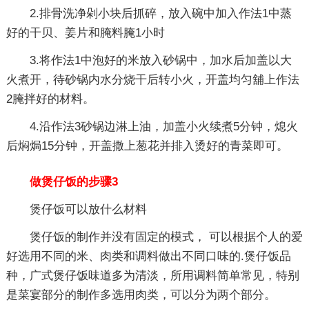
2.排骨洗净剁小块后抓碎，放入碗中加入作法1中蒸
好的干贝、姜片和腌料腌1小时
3.将作法1中泡好的米放入砂锅中，加水后加盖以大
火煮开，待砂锅内水分烧干后转小火，开盖均匀舖上作法
2腌拌好的材料。
4.沿作法3砂锅边淋上油，加盖小火续煮5分钟，熄火
后焖焗15分钟，开盖撒上葱花并排入烫好的青菜即可。
做煲仔饭的步骤3
煲仔饭可以放什么材料
煲仔饭的制作并没有固定的模式， 可以根据个人的爱
好选用不同的米、肉类和调料做出不同口味的.煲仔饭品
种，广式煲仔饭味道多为清淡，所用调料简单常见，特别
是菜宴部分的制作多选用肉类，可以分为两个部分。