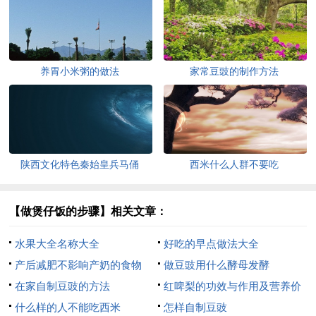
养胃小米粥的做法
家常豆豉的制作方法
陕西文化特色秦始皇兵马俑
西米什么人群不要吃
【做煲仔饭的步骤】相关文章：
水果大全名称大全
好吃的早点做法大全
产后减肥不影响产奶的食物
做豆豉用什么酵母发酵
在家自制豆豉的方法
红啤梨的功效与作用及营养价
什么样的人不能吃西米
值
怎样自制豆豉