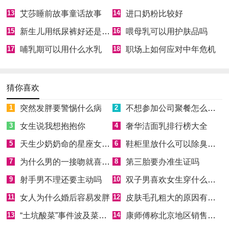
13
艾莎睡前故事童话故事
14
进口奶粉比较好
15
新生儿用纸尿裤好还是用拉拉裤好
16
喂母乳可以用护肤品吗
17
哺乳期可以用什么水乳
18
职场上如何应对中年危机
猜你喜欢
1
突然发胖要警惕什么病
2
不想参加公司聚餐怎么拒绝
3
女生说我想抱抱你
4
奢华洁面乳排行榜大全
5
天生少奶奶命的星座女有哪些
6
鞋柜里放什么可以除臭消菌
7
为什么男的一接吻就喜欢伸舌头
8
第三胎要办准生证吗
9
射手男不理还要主动吗
10
双子男喜欢女生穿什么样的衣服
11
女人为什么婚后容易发胖
12
皮肤毛孔粗大的原因有哪些
13
“土坑酸菜”事件波及菜农，芥菜囤积如山
14
康师傅称北京地区销售产品非问题酸菜