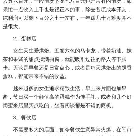
入五六百元，一般情况下卖七八百元也是常有的情况，如
果忙一点收入上千也是很正常的事，除去各项成本开支，
纯利润可以剩下百分之七十左右，一年赚几十万难度并不
是很大。
2、蛋糕店
女生天生爱烘焙。五颜六色的马卡龙，带着奶油、抹
茶和果酱的甜点摆满橱窗，就能吸引过往的路人停下脚
步。无论是早餐还是日常点心，或者是每天烘焙出的飘香
蛋糕，都能带来不错的收益。
越来越多的女生追求精致生活，早上来片面包加果
酱，节日买一个颜值高的蛋糕作为伴手礼，或者和几个好
闺蜜来店里买点吃的，坐着闲谈都是不错的商机。
3、餐饮店
不需要多大的店面，如今餐饮生意异常火爆，在闹市