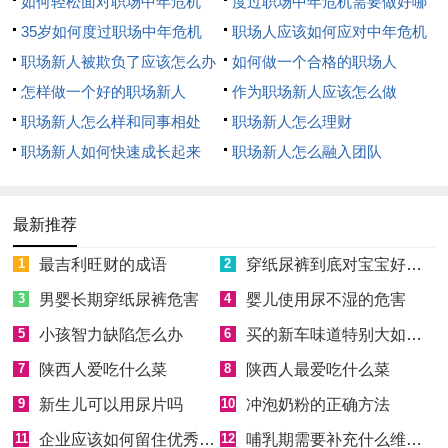
如何轻松面对职场中年危机
度过职场中年危机需要做好哪
35岁如何度过职场中年危机
3点
职场人应该如何应对中年危机
职场新人被欺负了应该怎么办
如何做一个合格的职场人
怎样做一个好的职场新人
作为职场新人应该怎么做
职场新人怎么样和同事相处
职场新人怎么理财
职场新人如何快速成长起来
职场新人怎么融入团队
最新推荐
1
最吉利旺财的成语
2
穿纸尿裤到底对宝宝好不好
3
男婴长期穿纸尿裤危害
4
婴儿使用尿不湿的危害
5
小孩智力缺陷怎么办
6
买的新车味道特别大如何消除
7
陕西人爱吃什么菜
8
陕西人最爱吃什么菜
9
新生儿可以用尿片吗
10
冲泡奶粉的正确方法
11
企业应该如何留住优秀员工
12
哺乳期需要补充什么维生素