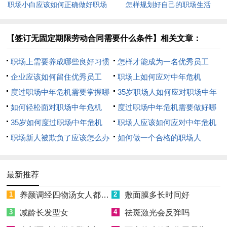
职场小白应该如何正确做好职场
怎样规划好自己的职场生活
规划
【签订无固定期限劳动合同需要什么条件】相关文章：
职场上需要养成哪些良好习惯
怎样才能成为一名优秀员工
企业应该如何留住优秀员工
职场上如何应对中年危机
度过职场中年危机需要掌握哪
35岁职场人如何应对职场中年
3个技能
如何轻松面对职场中年危机
危机
度过职场中年危机需要做好哪
35岁如何度过职场中年危机
3点
职场人应该如何应对中年危机
职场新人被欺负了应该怎么办
如何做一个合格的职场人
最新推荐
1
养颜调经四物汤女人都要喝
2
敷面膜多长时间好
3
减龄长发型女
4
祛斑激光会反弹吗