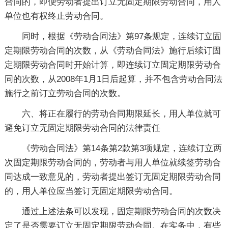
合同的，即便劳动者提出订立无固定期限劳动合同，用人
单位也有权终止劳动合同。
同时，根据《劳动合同法》第97条规定，连续订立固
定期限劳动合同的次数，从《劳动合同法》施行后续订固
定期限劳动合同时开始计算，即连续订立固定期限劳动合
同的次数，从2008年1月1日后起算，并不包含劳动合同法
施行之前订立劳动合同的次数。
六、将正在履行的劳动合同期限延长，用人单位就可
避免订立无固定期限劳动合同的法律责任
《劳动合同法》第14条第2款第3项规定，连续订立两
次固定期限劳动合同的，劳动者与用人单位就续签劳动合
同达成一致意见的，劳动者提出签订无固定期限劳动合同
的，用人单位应当签订无固定期限劳动合同。
通过上述法条可以发现，固定期限劳动合同的次数决
定了是否需要订立无固定期限劳动合同。在实务中，有些