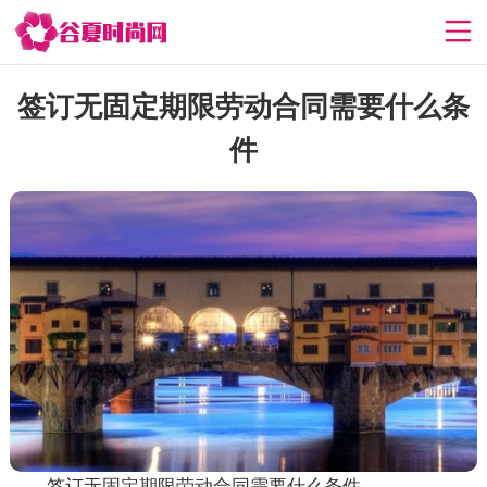
签订无固定期限劳动合同需要什么条
件
签订无固定期限劳动合同需要什么条件