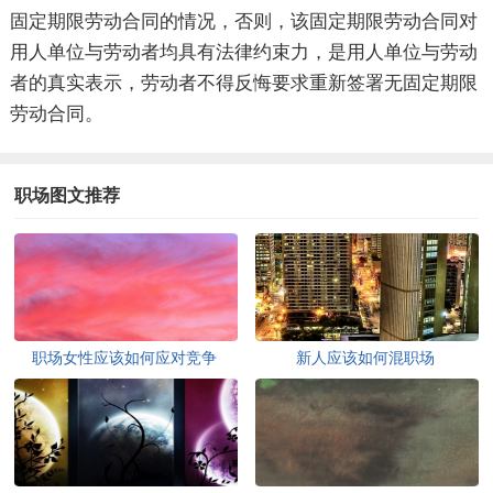
固定期限劳动合同的情况，否则，该固定期限劳动合同对
用人单位与劳动者均具有法律约束力，是用人单位与劳动
者的真实表示，劳动者不得反悔要求重新签署无固定期限
劳动合同。
职场图文推荐
职场女性应该如何应对竞争
新人应该如何混职场