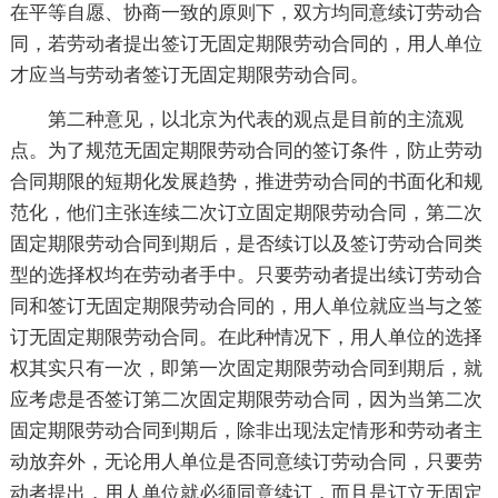
在平等自愿、协商一致的原则下，双方均同意续订劳动合
同，若劳动者提出签订无固定期限劳动合同的，用人单位
才应当与劳动者签订无固定期限劳动合同。
第二种意见，以北京为代表的观点是目前的主流观
点。为了规范无固定期限劳动合同的签订条件，防止劳动
合同期限的短期化发展趋势，推进劳动合同的书面化和规
范化，他们主张连续二次订立固定期限劳动合同，第二次
固定期限劳动合同到期后，是否续订以及签订劳动合同类
型的选择权均在劳动者手中。只要劳动者提出续订劳动合
同和签订无固定期限劳动合同的，用人单位就应当与之签
订无固定期限劳动合同。在此种情况下，用人单位的选择
权其实只有一次，即第一次固定期限劳动合同到期后，就
应考虑是否签订第二次固定期限劳动合同，因为当第二次
固定期限劳动合同到期后，除非出现法定情形和劳动者主
动放弃外，无论用人单位是否同意续订劳动合同，只要劳
动者提出，用人单位就必须同意续订，而且是订立无固定