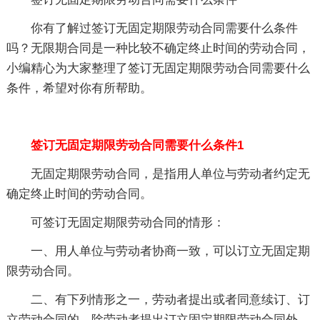
你有了解过签订无固定期限劳动合同需要什么条件
吗？无限期合同是一种比较不确定终止时间的劳动合同，
小编精心为大家整理了签订无固定期限劳动合同需要什么
条件，希望对你有所帮助。
签订无固定期限劳动合同需要什么条件1
无固定期限劳动合同，是指用人单位与劳动者约定无
确定终止时间的劳动合同。
可签订无固定期限劳动合同的情形：
一、用人单位与劳动者协商一致，可以订立无固定期
限劳动合同。
二、有下列情形之一，劳动者提出或者同意续订、订
立劳动合同的，除劳动者提出订立固定期限劳动合同外，