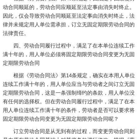
动合同顺延的，劳动合同应顺延至法定事由消失时终止。
因此，仅会导致劳动合同顺延至法定事由消失时终止，法
律并未规定用人单位需承担，订立无固定期限劳动合同的
法律责任。
四、劳动合同履行过程中，满足了在本单位连续工作
满十年的，用人单位必须将固定期限劳动合同变更为无固
定期限劳动合同
根据《劳动合同法》第14条规定，确实在本用人单位
连续工作满十年的，用人单位应当与劳动者之间订立无固
定期限劳动合同，这是一条强制缔约的条款，用人单位没
有任何的选择权。但在劳动合同履行过程中，满足了在本
用人单位连续工作满十年的条件，劳动者是否可以要求将
固定期限劳动合同变更为无固定期限劳动合同呢？
订立劳动合同是从无到有的过程，而变更劳动合同则