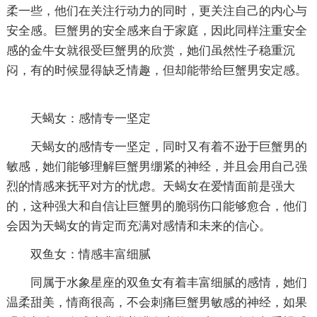
柔一些，他们在关注行动力的同时，更关注自己的内心与
安全感。巨蟹男的安全感来自于家庭，因此同样注重安全
感的金牛女就很受巨蟹男的欣赏，她们虽然性子稳重沉
闷，有的时候显得缺乏情趣，但却能带给巨蟹男安定感。
天蝎女：感情专一坚定
天蝎女的感情专一坚定，同时又有着不逊于巨蟹男的
敏感，她们能够理解巨蟹男绷紧的神经，并且会用自己强
烈的情感来抚平对方的忧虑。天蝎女在爱情面前是强大
的，这种强大和自信让巨蟹男的脆弱伤口能够愈合，他们
会因为天蝎女的肯定而充满对感情和未来的信心。
双鱼女：情感丰富细腻
同属于水象星座的双鱼女有着丰富细腻的感情，她们
温柔甜美，情商很高，不会刺痛巨蟹男敏感的神经，如果