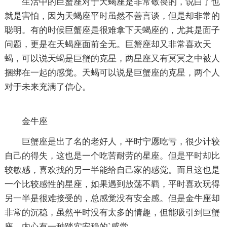
生活中的巨蟹座对于天蝎座是非常敬畏的，说白了也
就是害怕，因为天蝎座平时虽然不善言谈，但是却非常的
聪明。有的时候巨蟹座是很难拿下天蝎座的，尤其是面子
问题，更是在天蝎座面前全无。巨蟹座却又非常喜欢天
蝎，可以说天蝎是巨蟹的克星，两星座又有冥冥之中被人
捆绑在一起的感觉。天蝎可以说是巨蟹座的克星，两个人
对于未来充满了信心。
金牛座
巨蟹座是出了名的老好人，平时宁愿吃亏，很少计较
自己的得失，这也是一个吃苦耐劳的星座。但是平时却比
较敏感，喜欢找的另一半能给自己家的感觉。而且这也是
一个比较感性的星座，如果遇到放荡不羁，平时喜欢玩得
另一半是很难接受的，总感觉没有安全感。但是金牛座却
非常的沉稳，虽然平时没有太多的情趣，但能吸引到巨蟹
座，内心有一种踏实安稳的`感觉。