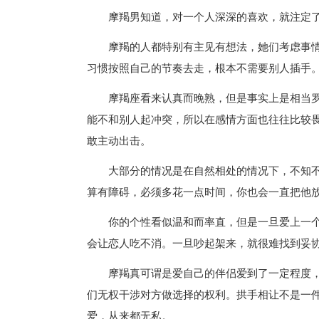
摩羯男知道，对一个人深深的喜欢，就注定
摩羯的人都特别有主见有想法，她们考虑事
习惯按照自己的节奏去走，根本不需要别人插手
摩羯座看来认真而晚熟，但是事实上是相当
能不和别人起冲突，所以在感情方面也往往比较
敢主动出击。
大部分的情况是在自然相处的情况下，不知
算有障碍，必须多花一点时间，你也会一直把他
你的个性看似温和而率直，但是一旦爱上一
会让恋人吃不消。一旦吵起架来，就很难找到妥
摩羯真可谓是爱自己的伴侣爱到了一定程度
们无权干涉对方做选择的权利。拱手相让不是一件
爱，从来都无私。