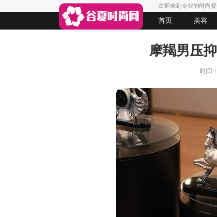
欢迎来到专业的时尚资
首页
美容
生活
女人悠闲
法律
起名
摩羯男压抑
时间：20