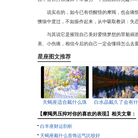
说实在的，如今已有些醒悟的摩羯，也会痛
懊恼中度过，不如振作起来，从中吸取教训：失
与其说它是摧毁自己美好爱情梦想的罪魁祸首
美、小伤痛，相信今后的自己一定会懂得怎么去
星座图文推荐
天蝎座适合戴什么珠
白水晶戴久了会有
宝
么变化
【摩羯男压抑对你的喜欢的表现】相关文章：
白羊座财运剖析
天蝎座戴什么首饰运气比较好