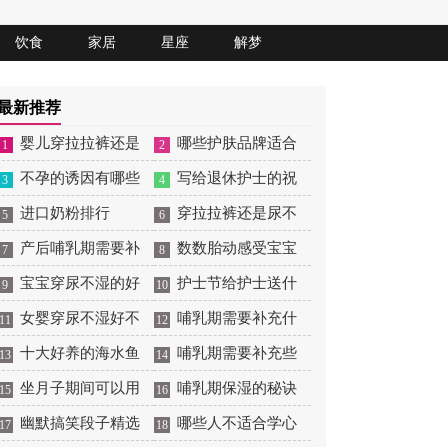
饮食
家居
星座
解梦
最新推荐
婴儿穿拉拉裤还是
哪些护肤品牌适合
1
2
纸尿裤好
不孕的诱因有哪些
哺乳期用
写给退休护士的祝
3
4
进口奶粉排行
福语
穿拉拉裤还是尿不
5
6
产后哺乳期需要补
湿
数数胎动感受宝宝
7
8
充什么
宝宝穿尿不湿的好
的快乐
护士节给护士送什
9
10
处与弊端
女婴穿尿不湿好不
么花
哺乳期需要补充什
11
12
好
十大好养的海水鱼
么微量元素
哺乳期需要补充些
13
14
坐月子期间可以用
什么
哺乳期保湿的秘诀
15
16
水和乳液吗
幽默搞笑段子精选
哪些人不适合学心
17
18