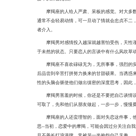
摩羯座的人给人严肃、呆板的感觉。对大多数
通常不会轻易动情，可一旦动了情就会忠贞不二
者介入。
摩羯男对感情投入越深就越害怕受伤，天性
于未然的状态。只要恋人的言谈中有什么风吹草
摩羯座不喜欢碌碌无为，无所事事，强烈的
后品尝到辛苦打拼努力换来的甘甜硕果。当诱惑
性的头脑会驱使他们做出缜密的深度思考，因此
摩羯男害羞的时候，你还是不要把自己谈情
可取了，先和他们从朋友做起，一步一步，慢慢
摩羯座的人还蛮理智的，面对失恋这件事，
思--当初，恋爱中的摩羯，可能会因过分关注自
且不善长打浪漫牌，常被另一半抱怨自己无趣…