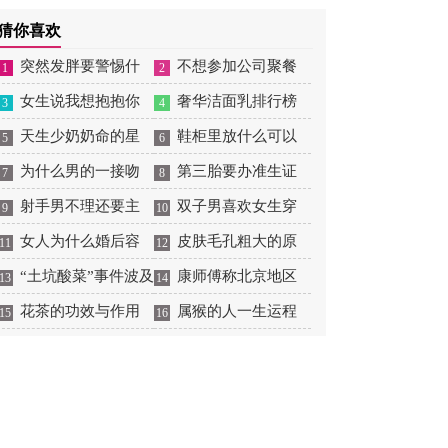
理学
猜你喜欢
突然发胖要警惕什
不想参加公司聚餐
1
2
么病
女生说我想抱抱你
怎么拒绝
奢华洁面乳排行榜
3
4
天生少奶奶命的星
大全
鞋柜里放什么可以
5
6
座女有哪些
为什么男的一接吻
除臭消菌
第三胎要办准生证
7
8
就喜欢伸舌头
射手男不理还要主
吗
双子男喜欢女生穿
9
10
动吗
女人为什么婚后容
什么样的衣服
皮肤毛孔粗大的原
11
12
易发胖
“土坑酸菜”事件波及
因有哪些
康师傅称北京地区
13
14
菜农，芥菜囤积如山
花茶的功效与作用
销售产品非问题酸菜
属猴的人一生运程
15
16
都有哪些
1992