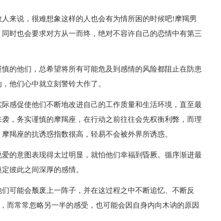
人来说，很难想象这样的人也会有为情所困的时候吧!摩羯男
，同时也会要求对方从一而终，绝对不容许自己的恋情中有第三
谨慎的他们，总希望将所有可能危及到感情的风险都阻止在防患
动，他们心中就立刻警铃大作了。
实际感促使他们不断地改进自己的工作质量和生活环境，直至最
来袭，务实谨慎的摩羯座，在行动之前往往会先权衡利弊，而理
，摩羯座的抗诱惑指数很高，轻易不会被外界所诱惑。
说爱的意图表现得太过明显，就怕他们幸福到昏厥。循序渐进最
奠定彼此之间深厚的感情。
他们可能会颓废上一阵子，并在这过程之中不断追忆、不断反
我，而常常忽略另一半的感受，也可能会因自身内向木讷的原因
…